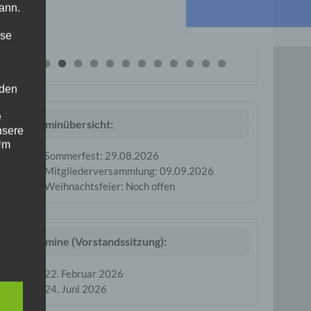
ann.
ise
 den
e
Terminübersicht:
nsere
 Um
Sommerfest: 29.08.2026
Mitgliederversammlung: 09.09.2026
Weihnachtsfeier: Noch offen
Termine (Vorstandssitzung):
22. Februar 2026
24. Juni 2026
er, zu
en