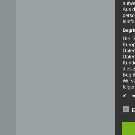
aufwe
Aus d
perso
telef
Begri
Die D
Europ
Daten
Daten
Kunde
dies 
Begrif
Wir v
folge
a) p
Perso
ident
E
„betro
Perso
Zuord
Stand