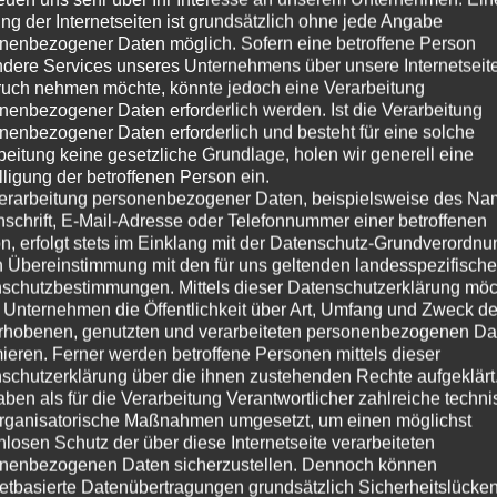
ng der Internetseiten ist grundsätzlich ohne jede Angabe
nenbezogener Daten möglich. Sofern eine betroffene Person
dere Services unseres Unternehmens über unsere Internetseite
uch nehmen möchte, könnte jedoch eine Verarbeitung
nenbezogener Daten erforderlich werden. Ist die Verarbeitung
nenbezogener Daten erforderlich und besteht für eine solche
beitung keine gesetzliche Grundlage, holen wir generell eine
lligung der betroffenen Person ein.
erarbeitung personenbezogener Daten, beispielsweise des Na
nschrift, E-Mail-Adresse oder Telefonnummer einer betroffenen
n, erfolgt stets im Einklang mit der Datenschutz-Grundverordnu
n Übereinstimmung mit den für uns geltenden landesspezifisch
schutzbestimmungen. Mittels dieser Datenschutzerklärung mö
 Unternehmen die Öffentlichkeit über Art, Umfang und Zweck de
rhobenen, genutzten und verarbeiteten personenbezogenen Da
mieren. Ferner werden betroffene Personen mittels dieser
schutzerklärung über die ihnen zustehenden Rechte aufgeklärt
aben als für die Verarbeitung Verantwortlicher zahlreiche techn
rganisatorische Maßnahmen umgesetzt, um einen möglichst
nlosen Schutz der über diese Internetseite verarbeiteten
nenbezogenen Daten sicherzustellen. Dennoch können
netbasierte Datenübertragungen grundsätzlich Sicherheitslücke