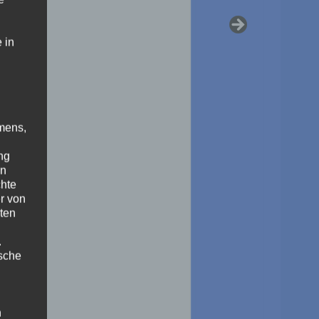
 in
mens,
ng
en
chte
r von
ten
.
ische
n