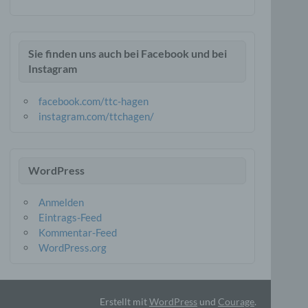
gener
wendet
Sie finden uns auch bei Facebook und bei
che
Instagram
eben,
facebook.com/ttc-hagen
el
instagram.com/ttchagen/
n
WordPress
en
Anmelden
ichen
Eintrags-Feed
die
Kommentar-Feed
rbaren
WordPress.org
Erstellt mit
WordPress
und
Courage
.