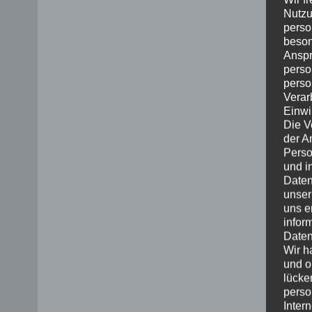
Nutzu
perso
beson
Anspr
perso
perso
Verar
Einwi
Die V
der A
Perso
und i
Daten
unser
uns e
infor
Daten
Wir h
und o
lücke
perso
Inter