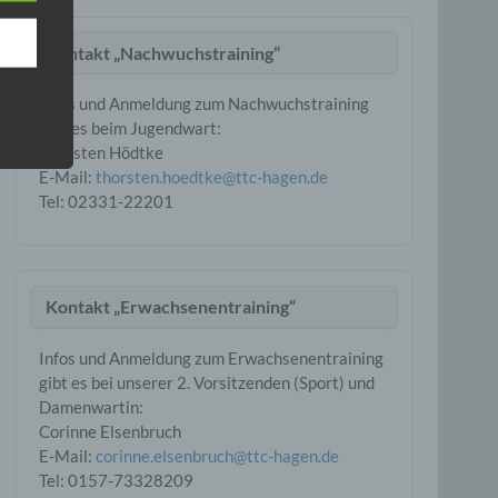
en,
Kontakt „Nachwuchstraining“
Infos und Anmeldung zum Nachwuchstraining
e
gibt es beim Jugendwart:
ng
Thorsten Hödtke
E-Mail:
thorsten.hoedtke@ttc-hagen.de
Tel: 02331-22201
hang
Kontakt „Erwachsenentraining“
der
Infos und Anmeldung zum Erwachsenentraining
g, das
gibt es bei unserer 2. Vorsitzenden (Sport) und
Damenwartin:
Corinne Elsenbruch
E-Mail:
corinne.elsenbruch@ttc-hagen.de
Tel: ‭0157-73328209‬