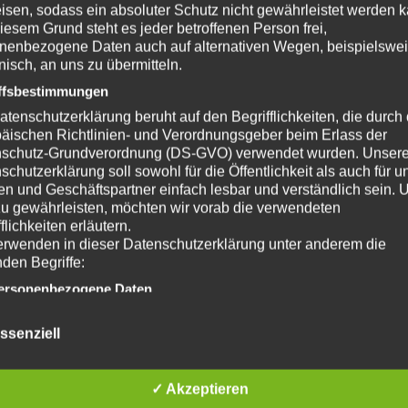
isen, sodass ein absoluter Schutz nicht gewährleistet werden k
iesem Grund steht es jeder betroffenen Person frei,
nenbezogene Daten auch auf alternativen Wegen, beispielswe
onisch, an uns zu übermitteln.
ffsbestimmungen
atenschutzerklärung beruht auf den Begrifflichkeiten, die durch
äischen Richtlinien- und Verordnungsgeber beim Erlass der
schutz-Grundverordnung (DS-GVO) verwendet wurden. Unser
schutzerklärung soll sowohl für die Öffentlichkeit als auch für u
n und Geschäftspartner einfach lesbar und verständlich sein.
zu gewährleisten, möchten wir vorab die verwendeten
flichkeiten erläutern.
erwenden in dieser Datenschutzerklärung unter anderem die
nden Begriffe:
ersonenbezogene Daten
nenbezogene Daten sind alle Informationen, die sich auf eine
ifizierte oder identifizierbare natürliche Person (im Folgenden
ssenziell
ffene Person") beziehen. Als identifizierbar wird eine natürliche
n angesehen, die direkt oder indirekt, insbesondere mittels
nung zu einer Kennung wie einem Namen, zu einer Kennnumm
✓ Akzeptieren
ortdaten, zu einer Online-Kennung oder zu einem oder mehrer