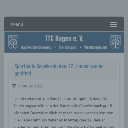
Skip
to
TTC Hagen e. V.
content
Menü
Sporthalle Geweke ab dem 12. Januar wieder
geöffnet.
9. Januar 2026
D
as Servicezentrum Sport hat uns mitgeteilt, dass die
Sanierungsarbeiten in der Sporthalle Geweke nach gut 8
Monaten Bauzeit endlich abgeschlossen werden konnten.
Die Halle steht uns daher ab
Montag, den 12. Januar
wieder für den Trainings- und Meisterschaftsspielbetrieb