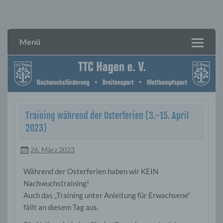
Skip
to
TTC Hagen e. V.
content
Menü
Training während der Osterferien (3.-15. April
2023)
26. März 2023
Während der Osterferien haben wir KEIN
Nachwuchstraining!
Auch das „Training unter Anleitung für Erwachsene“
fällt an diesem Tag aus.