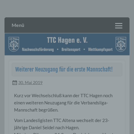
Skip
to
TTC Hagen e. V.
content
Menü
Weiterer Neuzugang für die erste Mannschaft!
30. Mai 2019
Kurz vor Wechselschluß kann der TTC Hagen noch
einen weiteren Neuzugang für die Verbandsliga-
Mannschaft begrüßen.
Vom Landesligisten TTC Altena wechselt der 23-
jährige Daniel Seidel nach Hagen.